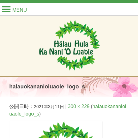
MENU
halauokananioluaole_logo_s
公開日時：
|
300 × 229
(
halauokananiol
2021年3月11日
uaole_logo_s
)