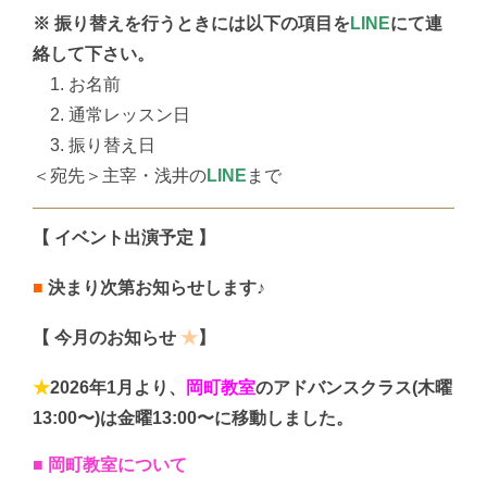
※ 振り替えを行うときには以下の項目を
LINE
にて連
絡して下さい。
1. お名前
2. 通常レッスン日
3. 振り替え日
＜宛先＞主宰・浅井の
LINE
まで
【 イベント出演予定 】
■
決まり次第お知らせします♪
【 今月のお知らせ
★
】
★
2026年1月より、
岡町教室
のアドバンスクラス(木曜
13:00〜)は金曜13:00〜に移動しました。
■ 岡町教室について