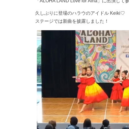
「ALOHA LAND Love for Āina」に出演
久しぶりに登場のハラウのアイドル Keiki♡
ステージでは新曲を披露しました！