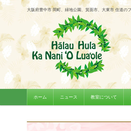
大阪府豊中市 岡町、緑地公園、箕面市、大東市 住道の
コンテンツに移動
ホーム
ニュース
教室について